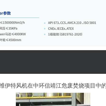
维伊特风机在中环信靖江危废焚烧项目中